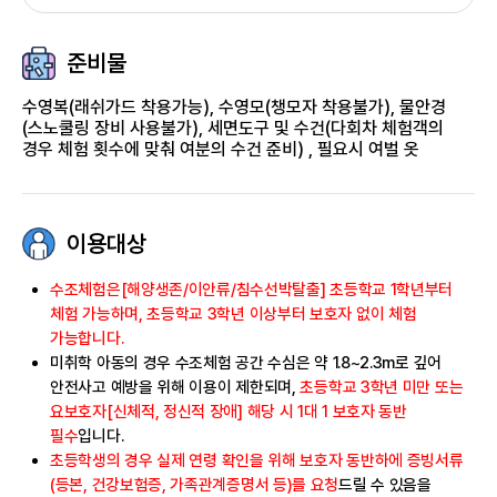
준비물
수영복(래쉬가드 착용가능), 수영모(챙모자 착용불가), 물안경
(스노쿨링 장비 사용불가), 세면도구 및 수건(다회차 체험객의
경우 체험 횟수에 맞춰 여분의 수건 준비) , 필요시 여벌 옷
이용대상
수조체험
은[해양생존/이안류/침수선박탈출] 초등학교 1학년부터
체험 가능하며, 초등학교 3학년 이상부터 보호자 없이 체험
가능합니다.
미취학 아동의 경우
수조체험 공간 수심은 약 1.8~2.3m로 깊어
안전사고 예방을 위해 이용이 제한
되며,
초등학교 3학년 미만 또는
요보호자[신체적, 정신적 장애] 해당 시 1대 1 보호자 동반
필수
입니다.
초등학생의 경우
실제 연령 확인을 위해 보호자 동반하에 증빙서류
(등본, 건강보험증, 가족관계증명서 등)를 요청
드릴 수 있음을