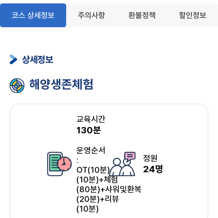
코스 상세정보
주의사항
환불정책
할인정보
상세정보
해양생존체험
교육시간
130분
운영순서
정원
:
24명
OT(10분)+환복
(10분)+체험
(80분)+샤워및환복
(20분)+리뷰
(10분)