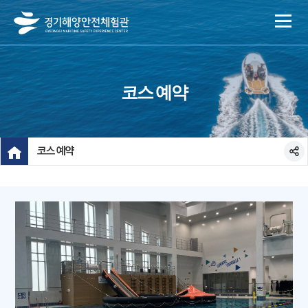
코
스
예
약
코스 예약