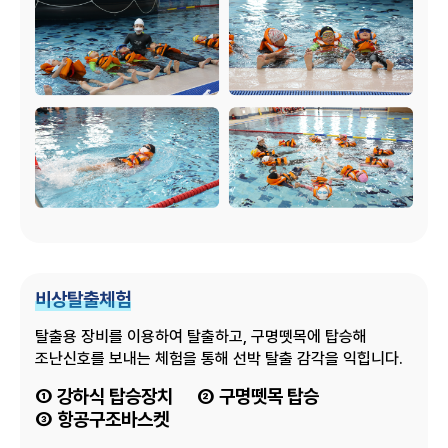
비상탈출체험
탈출용 장비를 이용하여 탈출하고, 구명뗏목에 탑승해
조난신호를 보내는 체험을 통해 선박 탈출 감각을 익힙니다.
① 강하식 탑승장치
② 구명뗏목 탑승
③ 항공구조바스켓